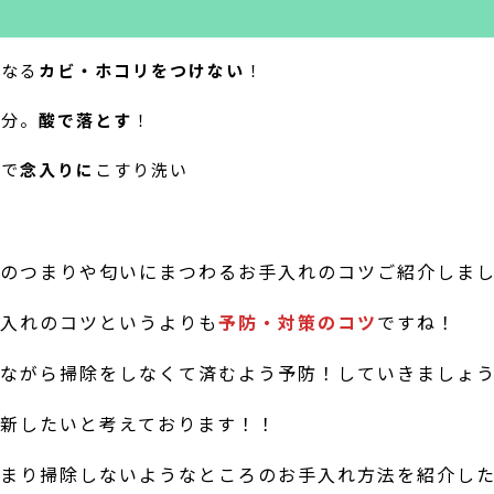
となる
カビ・ホコリをつけない
！
ム分。
酸で落とす
！
シで
念入りに
こすり洗い
のつまりや匂いにまつわるお手入れのコツご紹介しま
入れのコツというよりも
予防・対策のコツ
ですね
！
ながら掃除をしなくて済むよう予防！していきましょ
新したいと考えております！！
まり掃除しないようなところのお手入れ方法を紹介し