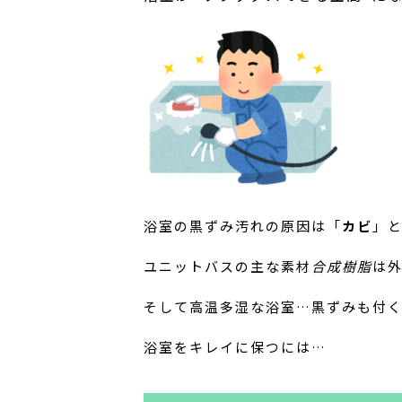
浴室の黒ずみ汚れの原因は「
カビ
」
ユニットバスの主な素材
合成樹脂
は
そして高温多湿な浴室…黒ずみも付くわ
浴室をキレイに保つには…