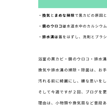
・
換気
と
まめな掃除
で黒カビの原因
・
鏡のウロコは
水道水中のカルシウ
・
排水溝は
蓋をはずし、洗剤とブラ
浴室の黒カビ・鏡のウロコ・排水溝
換気や排水溝の掃除・除菌は、お手
汚れる前に綺麗にし、嫌な思いをし
そして今週ですが２回、ブログを更
理由は、小物類や換気扇など普段あ