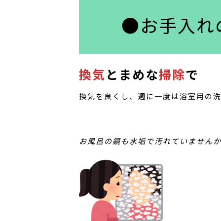
●お手入れ
換気
と
まめな
掃除
で
換気を良くし、週に一度は浴室用の
お風呂の鏡も水垢で汚れていません