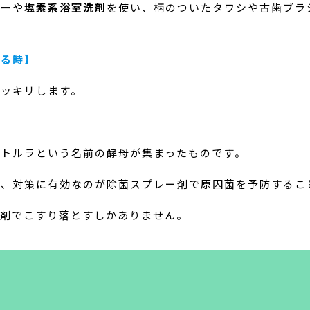
ザー
や
塩素系浴室洗剤
を使い、柄のついたタワシや古歯ブラ
なる時】
スッキリします。
ドトルラという名前の酵母が集まったものです。
く、対策に有効なのが除菌スプレー剤で原因菌を予防するこ
り剤でこすり落とすしかありません。