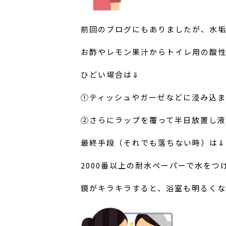
前回のブログにもありましたが、水
お酢やレモン果汁からトイレ用の酸
ひどい場合は⇓
①ティッシュやガーゼなどに浸み込
②さらにラップを覆って半日放置し液
最終手段（それでも落ちない時）は⇓
2000番以上の耐水ペーパーで水をつ
鏡がキラキラすると、浴室も明るく