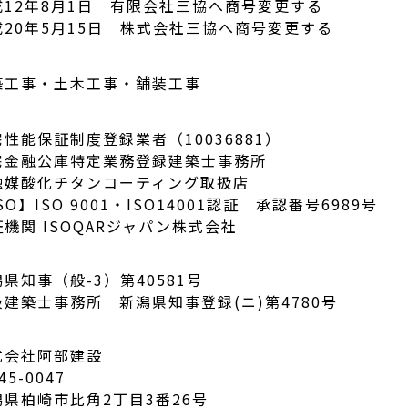
成12年8月1日 有限会社三協へ商号変更する
成20年5月15日 株式会社三協へ商号変更する
築工事・土木工事・舗装工事
性能保証制度登録業者（10036881）
宅金融公庫特定業務登録建築士事務所
触媒酸化チタンコーティング取扱店
SO】ISO 9001・ISO14001認証 承認番号6989号
機関 ISOQARジャパン株式会社
県知事（般-3）第40581号
級建築士事務所 新潟県知事登録(ニ)第4780号
式会社阿部建設
45-0047
潟県柏崎市比角2丁目3番26号