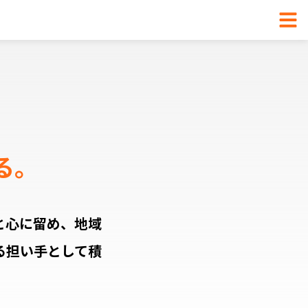
る。
と心に留め、地域
る担い手として積