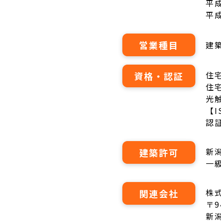
平
平
営業種目
建
住宅
資格・認証
住
光
【I
認証
新潟
建築許可
一
株
関連会社
〒9
新