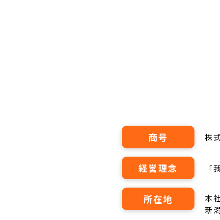
商号
株
経営理念
「
本社
所在地
新