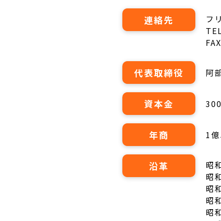
フリ
連絡先
TE
FA
代表取締役
阿
資本金
30
年商
1億
昭
沿革
昭
昭
昭
昭