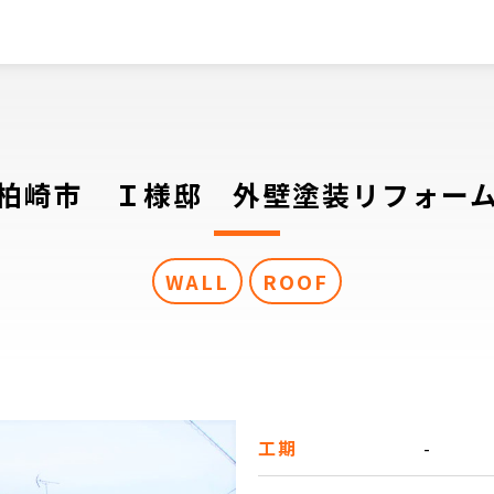
柏崎市 Ｉ様邸 外壁塗装リフォー
WALL
ROOF
工期
-