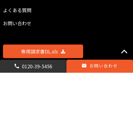
よくある質問
お問い合わせ
専用請求書DL.xls
0120-39-5456
お問い合わせ
専用請求書(入力例).xls
支払条件について.pdf
協力納入業者調査評価表.doc